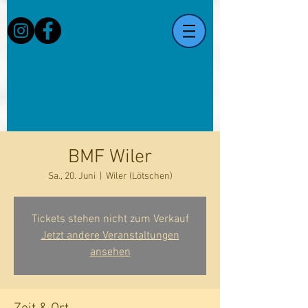
BMF Wiler
Sa., 20. Juni
  |  
Wiler (Lötschen)
Tickets stehen nicht zum Verkauf
Jetzt andere Veranstaltungen
ansehen