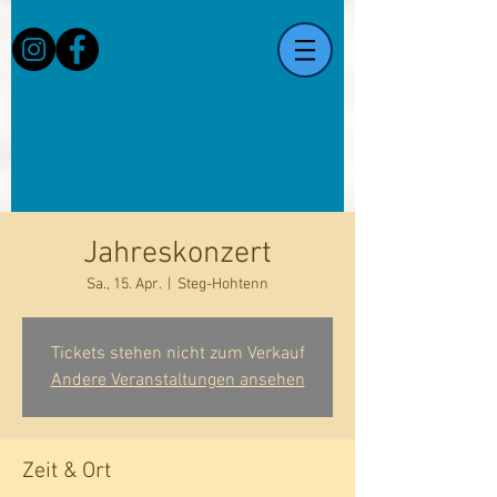
Jahreskonzert
Sa., 15. Apr.
  |  
Steg-Hohtenn
Tickets stehen nicht zum Verkauf
Andere Veranstaltungen ansehen
Zeit & Ort